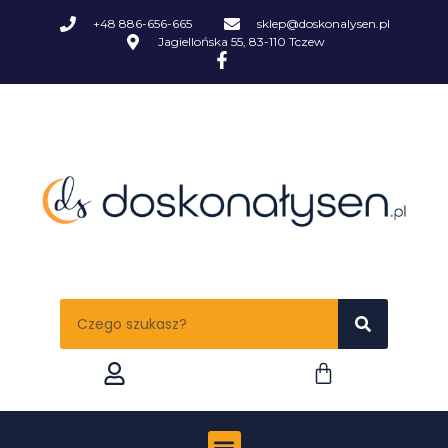
+48 886-656-665
sklep@doskonalysen.pl
Jagiellońska 55, 83-110 Tczew