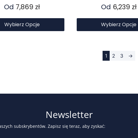
Od
7,869
zł
Od
6,239
zł
Wybierz Opcje
Wybierz Opcje
1
2
3
→
Newsletter
aszych subskrybentów. Zapisz się teraz, aby zyskać: