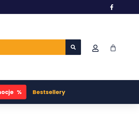
ocje
%
Bestsellery