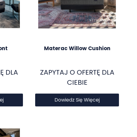
ont
Materac Willow Cushion
Ę DLA
ZAPYTAJ O OFERTĘ DLA
CIEBIE
ej
Dowiedz Się Więcej