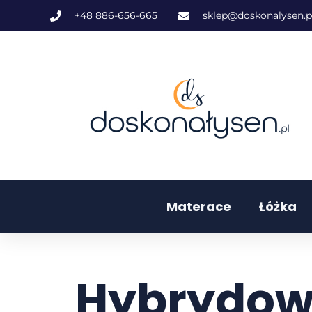
+48 886-656-665
sklep@doskonalysen.p
Materace
Łóżka
Hybrydow