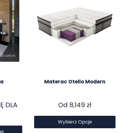
na
Materac Otello Modern
Ę DLA
Od
8,149
zł
Wybierz Opcje
ej