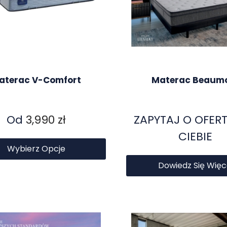
aterac V-Comfort
Materac Beaum
Od
3,990
zł
ZAPYTAJ O OFERT
CIEBIE
Wybierz Opcje
Dowiedz Się Więc