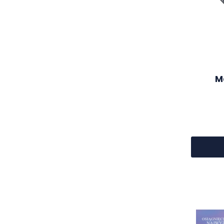
zapewniając zdrowy i regenerujący sen.
M