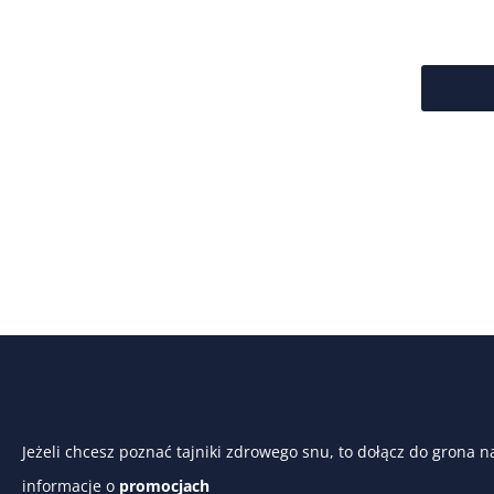
Jeżeli chcesz poznać tajniki zdrowego snu, to dołącz do grona n
informacje o
promocjach