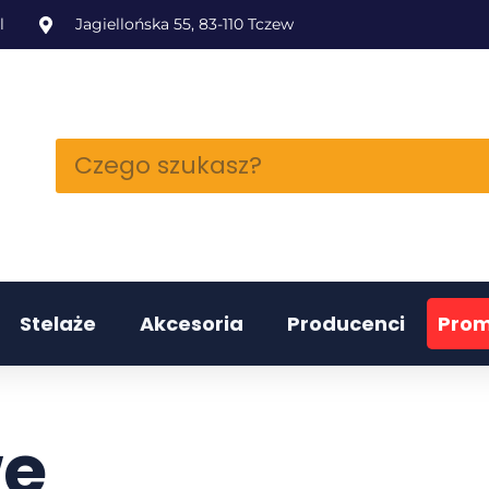
l
Jagiellońska 55, 83-110 Tczew
Stelaże
Akcesoria
Producenci
Prom
e