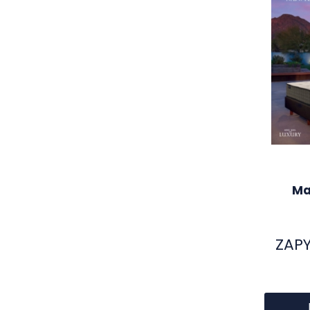
Ma
ZAPY