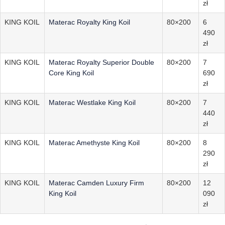
zł
KING KOIL
Materac Royalty King Koil
80×200
6
490
zł
KING KOIL
Materac Royalty Superior Double
80×200
7
Core King Koil
690
zł
KING KOIL
Materac Westlake King Koil
80×200
7
440
zł
KING KOIL
Materac Amethyste King Koil
80×200
8
290
zł
KING KOIL
Materac Camden Luxury Firm
80×200
12
King Koil
090
zł