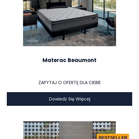
wieczoru.
Każdy detal w materacach King Koil jest starannie
przemyślany – od
ekologicznych komponentów
, takich jak
certyfikowany lateks Talalay
i
wełna Joma®
, po
zaawansowane systemy
redukcji zakłóceń ruchu i regulacji
temperatury. To coś więcej niż tylko materac – to
inwestycja w
luksusowy sen
, który przekłada się na
lepszą jakość życia
.
Materac Beaumont
Decydując się na King Koil, korzystasz z ponad
stu lat
doświadczenia w rzemiośle
, które gwarantuje
komfort
,
trwałość
i
innowację
. Produkty tej marki stanowią
fundament
,
ZAPYTAJ O OFERTĘ DLA CIEBIE
na którym opierasz każdy dzień, zapewniając sobie
odpoczynek na najwyższym poziomie
.
Dowiedz Się Więcej