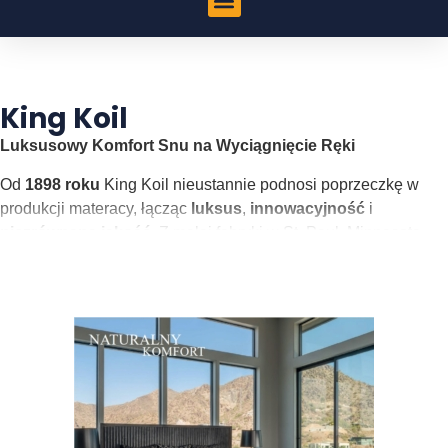
King Koil
Luksusowy Komfort Snu na Wyciągnięcie Ręki
Od
1898 roku
King Koil nieustannie podnosi poprzeczkę w
produkcji materacy, łącząc
luksus
,
innowacyjność
i
niezrównaną jakość
. Z małej fabryki w St. Paul, Minnesota,
marka rozrosła się do globalnego lidera obecnego w ponad
80
krajach
, stając się synonimem
doskonałego snu
.
King Koil specjalizuje się w tworzeniu
materacy
hybrydowych premium
, które zapewniają nie tylko
wyjątkowy komfort
, ale również
doskonałe wsparcie
dla
ciała. Ekskluzywne modele, takie jak te z kolekcji
Natural
,
łączą
najlepsze naturalne materiały
z
nowoczesnymi
technologiami
, oferując niezrównane wrażenia każdego