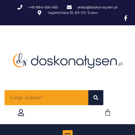
+48 886-656-665
sklep@doskonalysen.pl
Jagiellońska 55, 83-110 Tczew