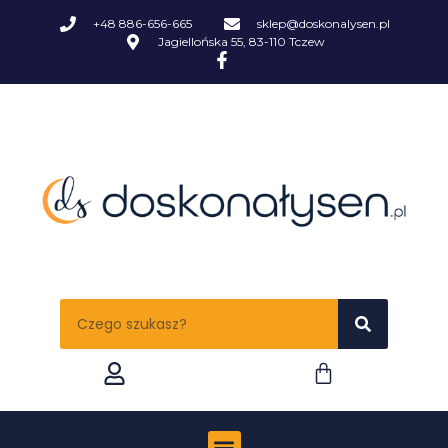
+48 886-656-665
sklep@doskonalysen.pl
Jagiellońska 55, 83-110 Tczew