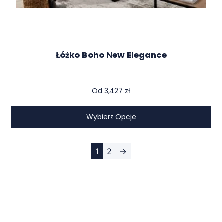
Łóżko Boho New Elegance
Od
3,427
zł
Wybierz Opcje
1
2
→