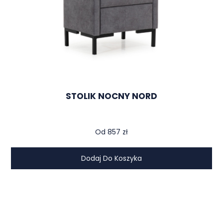
Meble
New Elegance
są produkowane w Polsce, co
pozwala firmie na
pełną kontrolę nad procesem
produkcji
oraz
jakością każdego produktu
. Marka
stawia na wykorzystanie
wysokiej klasy materiałów
oraz
nowoczesnych technologii
, dzięki czemu ich
meble są nie tylko
estetyczne
, ale także
trwałe
i
wygodne w użytkowaniu
. W ofercie znajdują się
zarówno
klasyczne
, jak i
awangardowe kolekcje
, które
STOLIK NOCNY NORD
doskonale wpasowują się w różne style aranżacyjne.
Oferta New Elegance
Od
857
zł
New Elegance
oferuje szeroką gamę produktów, w tym
łóżka kontynentalne
,
stoły
,
szafy
,
toaletki
,
komody
,
Dodaj Do Koszyka
oraz
materace
. Każdy produkt jest przemyślany pod
kątem
funkcjonalności
i
estetyki
, co sprawia, że
doskonale komponuje się z
nowoczesnymi wnętrzami
.
Meble tej marki cechują się
eleganckim wzornictwem
i
różnorodnością wykończeń
, co umożliwia
dopasowanie ich do indywidualnych potrzeb