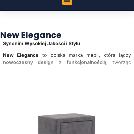
New Elegance
Synonim Wysokiej Jakości i Stylu
New Elegance
to polska marka mebli, która łączy
nowoczesny design
z
funkcjonalnością
, tworząc
eleganckie wyposażenie sypialni. Działając od wielu lat,
firma specjalizuje się w produkcji
łóżek
,
szaf
,
komód
oraz innych elementów wystroju wnętrz, które
wyróżniają się
starannością wykonania
i
dbałością o
każdy detal
.
Innowacyjne Rozwiązania i
Rzemiosło