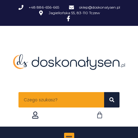
+48 886-656-665
sklep@doskonalysen.pl
Jagiellońska 55, 83-110 Tczew