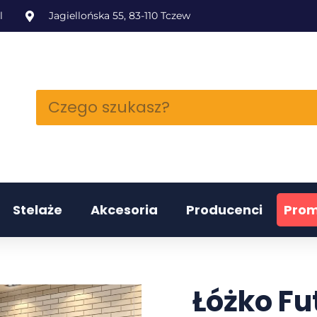
l
Jagiellońska 55, 83-110 Tczew
Stelaże
Akcesoria
Producenci
Prom
Łóżko Fu