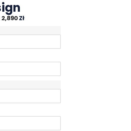
ign
–
2,890
Zł