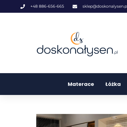
+48 886-656-665
sklep@doskonalysen.p
Materace
Łóżka