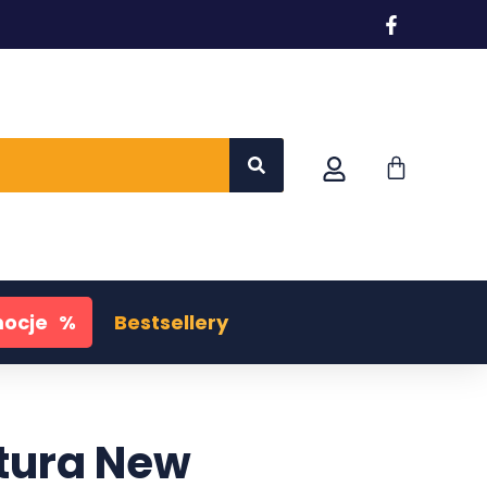
ocje
%
Bestsellery
tura New