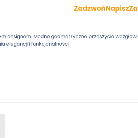
Zadzwoń
Napisz
Za
ym designem. Modne geometryczne przeszycia wezgłowia 
 elegancji i funkcjonalności.