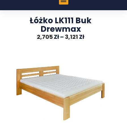
Łóżko LK111 Buk
Drewmax
2,705
Zł
–
3,121
Zł