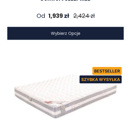
Od
1,939
zł
2,424
zł
Wybierz Opcje