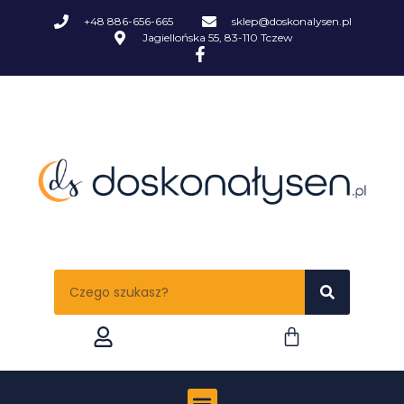
+48 886-656-665
sklep@doskonalysen.pl
Jagiellońska 55, 83-110 Tczew