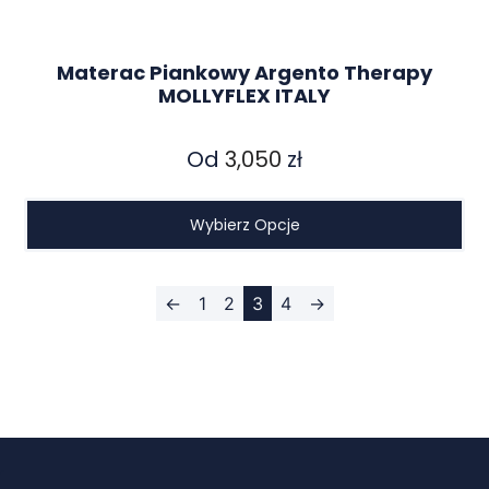
Materac Piankowy Argento Therapy
MOLLYFLEX ITALY
Od
3,050
zł
Wybierz Opcje
←
1
2
3
4
→