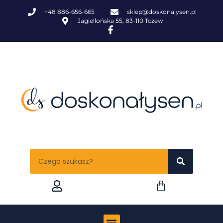
+48 886-656-665
sklep@doskonalysen.pl
Jagiellońska 55, 83-110 Tczew