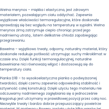
Wełna merynos
– miękka i elastyczna, jest zdrowym
materiałem, pozwalającym ciału oddychać. Zapewnia
wyjątkowe właściwości termoregulacyjne, które doskonale
sprawdzają się bez względu na temperaturę w sypialni. Wełna
merynos zimą zatrzymuje ciepło chroniąc przed jego
nadmierną utratą , latem delikatnie chłodzi zapobiegając
przegrzewaniu.
Bawełna –
wyjątkowo trwały, odporny, naturalny materiał, który
doskonale redukuje potliwość utrzymując suchy mikroklimat w
czasie snu. Dzięki funkcji termoregulacyjnej, naturalne
bawełniane nici równoważą wilgoć i dostosowują się do
temperatury ciała.
Pianka D18 –
to wysokoelastyczna pianka o podwyższonej
twardości, dzięki czemu zapewnia odpowiednią stabilność i
sztywność całej konstrukcji. Dzięki użyciu tego materiału nie
odczuwamy nadmiernego zagłębiania się a jednocześnie
kręgosłup jest utrzymany w prawidłowej pozycji przez całą noc.
Niezwykle trwały i bardzo dobrze przepuszczający powietrze
materiał. W materacu Bowery zostało użyte kilka warstw tej