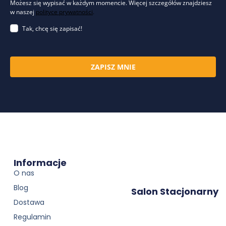
Możesz się wypisać w każdym momencie. Więcej szczegółów znajdziesz
w naszej
polityce prywatności
.
Tak, chcę się zapisać!
ZAPISZ MNIE
Informacje
O nas
Blog
Salon Stacjonarny
Dostawa
Regulamin