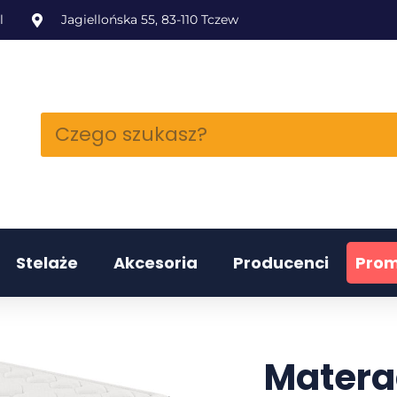
l
Jagiellońska 55, 83-110 Tczew
Stelaże
Akcesoria
Producenci
Prom
Materac