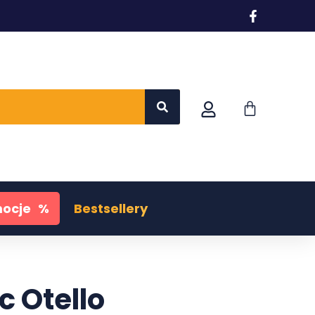
ocje
%
Bestsellery
 Otello