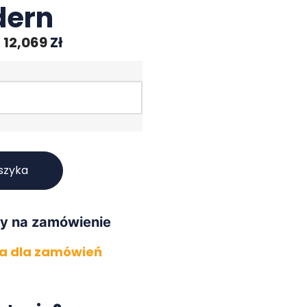
ern
–
12,069
Zł
szyka
y na zamówienie
 dla zamówień