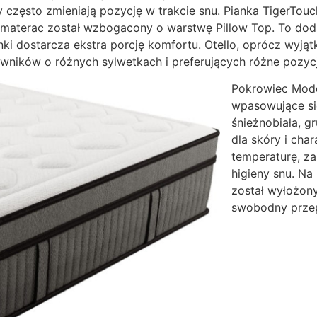
y często zmieniają pozycję w trakcie snu. Pianka TigerTou
materac został wzbogacony o warstwę Pillow Top. To doda
ki dostarcza ekstra porcję komfortu. Otello, oprócz wyjąt
ników o różnych sylwetkach i preferujących różne pozycj
Pokrowiec Mode
wpasowujące si
śnieżnobiała, g
dla skóry i cha
temperaturę, za
higieny snu. Na
został wyłożon
swobodny przep