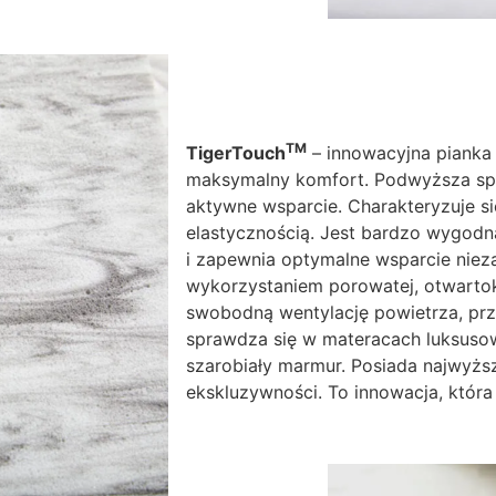
TM
TigerTouch
– innowacyjna pianka 
maksymalny komfort. Podwyższa spr
aktywne wsparcie. Charakteryzuje si
elastycznością. Jest bardzo wygodna
i zapewnia optymalne wsparcie nieza
wykorzystaniem porowatej, otwartok
swobodną wentylację powietrza, prze
sprawdza się w materacach luksuso
szarobiały marmur. Posiada najwyższ
ekskluzywności. To innowacja, która