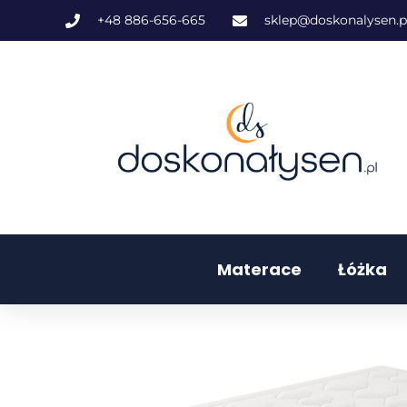
+48 886-656-665
sklep@doskonalysen.p
Materace
Łóżka