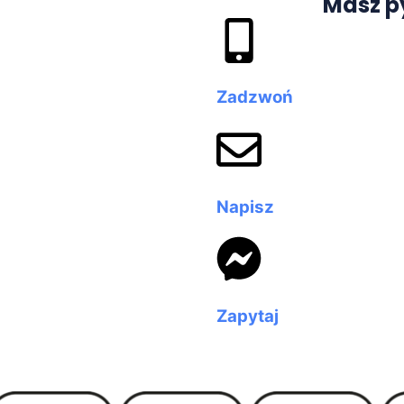
Masz p
Zadzwoń
Napisz
Zapytaj