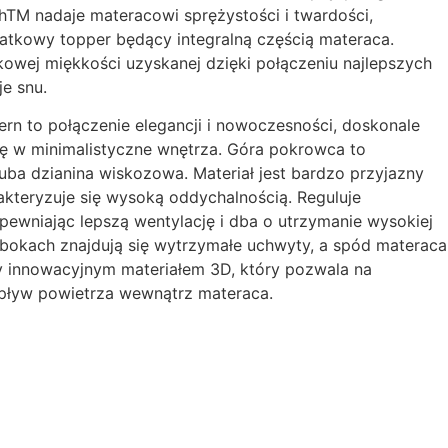
chTM nadaje materacowi sprężystości i twardości,
tkowy topper będący integralną częścią materaca.
kowej miękkości uzyskanej dzięki połączeniu najlepszych
e snu.
rn to połączenie elegancji i nowoczesności, doskonale
ę w minimalistyczne wnętrza. Góra pokrowca to
ruba dzianina wiskozowa. Materiał jest bardzo przyjazny
rakteryzuje się wysoką oddychalnością. Reguluje
pewniając lepszą wentylację i dba o utrzymanie wysokiej
 bokach znajdują się wytrzymałe uchwyty, a spód materaca
y innowacyjnym materiałem 3D, który pozwala na
ływ powietrza wewnątrz materaca.