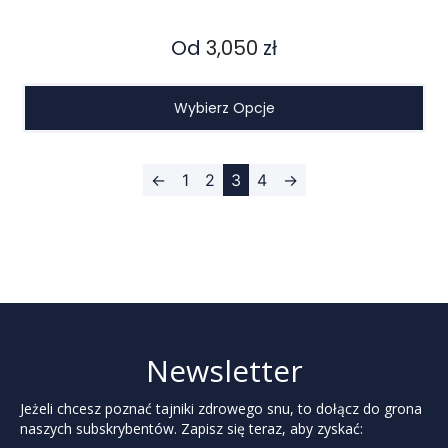
Od
3,050
zł
Wybierz Opcje
←
1
2
3
4
→
Newsletter
Jeżeli chcesz poznać tajniki zdrowego snu, to dołącz do grona
naszych subskrybentów. Zapisz się teraz, aby zyskać: