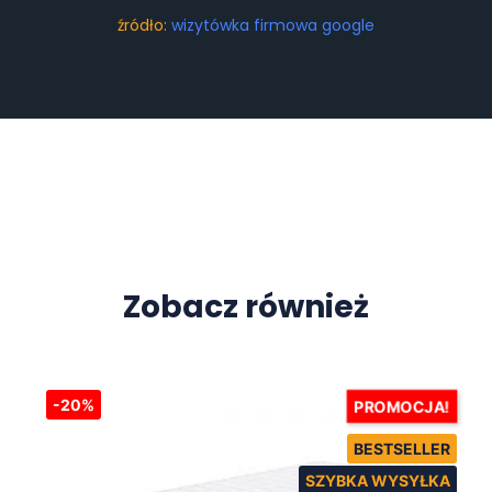
źródło:
wizytówka firmowa google
Zobacz również
-20%
PROMOCJA!