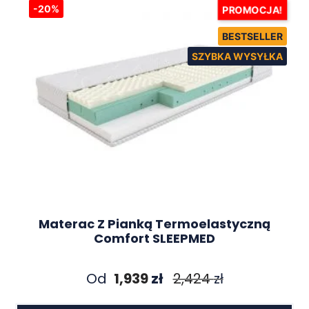
-20%
PROMOCJA!
Materac Z Pianką Termoelastyczną
Comfort SLEEPMED
Od
1,939
zł
2,424
zł