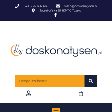
+48 886-656-665
sklep@doskonalysen.pl
Jagiellońska 55, 83-110 Tczew