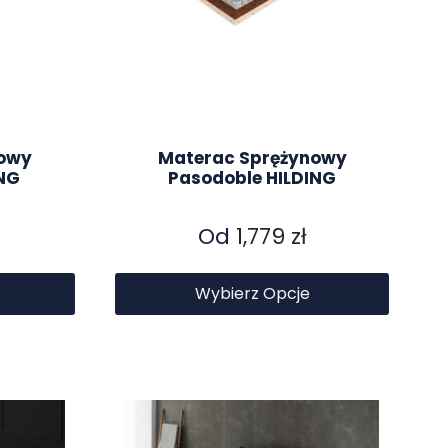
nowy
Materac Sprężynowy
NG
Pasodoble HILDING
Od
1,779
zł
Wybierz Opcje