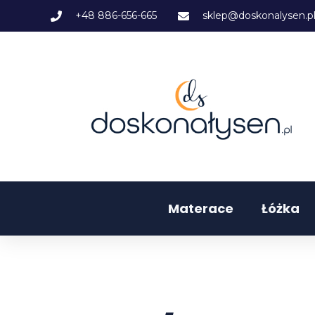
+48 886-656-665
sklep@doskonalysen.p
Materace
Łóżka