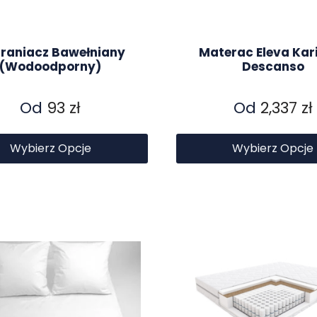
raniacz Bawełniany
Materac Eleva Kar
(wodoodporny)
Descanso
Od
93
zł
Od
2,337
zł
Wybierz Opcje
Wybierz Opcje