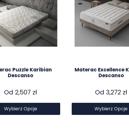
erac Puzzle Karibian
Materac Excellence K
Descanso
Descanso
Od
2,507
zł
Od
3,272
zł
Wybierz Opcje
Wybierz Opcje