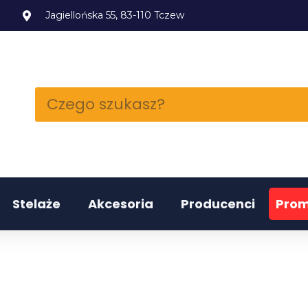
l
Jagiellońska 55, 83-110 Tczew
Stelaże
Akcesoria
Producenci
Prom