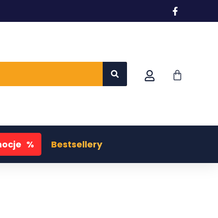
ocje
%
Bestsellery