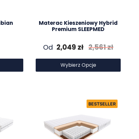
ibian
Materac Kieszeniowy Hybrid
Premium SLEEPMED
Od
2,049
zł
2,561
zł
Wybierz Opcje