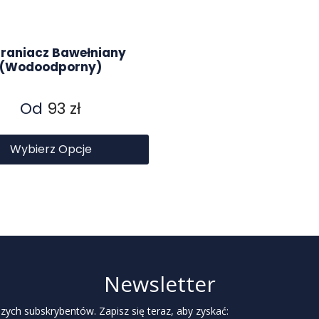
raniacz Bawełniany
(wodoodporny)
Od
93
zł
Wybierz Opcje
Newsletter
zych subskrybentów. Zapisz się teraz, aby zyskać: