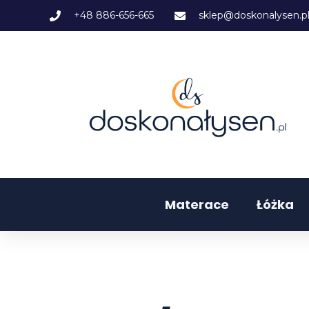
+48 886-656-665
sklep@doskonalysen.p
Materace
Łóżka