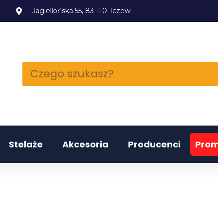
l
Jagiellońska 55, 83-110 Tczew
Stelaże
Akcesoria
Producenci
Prom