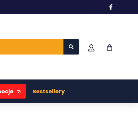
ocje
%
Bestsellery