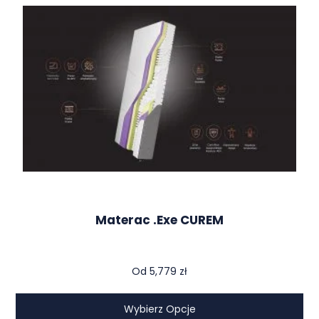
Materac .exe CUREM
Od
5,779
zł
Wybierz Opcje