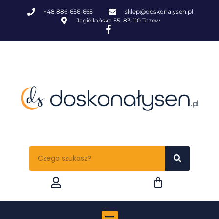
+48 886-656-665
sklep@doskonalysen.pl
Jagiellońska 55, 83-110 Tczew