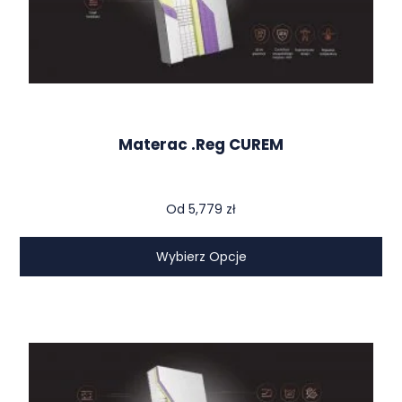
Materac .reg CUREM
Od
5,779
zł
Wybierz Opcje