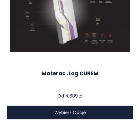
Materac .log CUREM
Od
4,689
zł
Wybierz Opcje