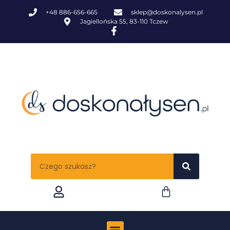
+48 886-656-665
sklep@doskonalysen.pl
Jagiellońska 55, 83-110 Tczew